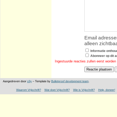
Email adressen
alleen zichtba
Informatie ontho
Abonneer op dit ar
Ingestuurde reacties zullen eerst worden
Aangedreven door
s9y
– Template by
Bulletproof development team
.
Waarom Vrijschrift?
Wat doet Vrijschrift?
Wie is Vrijschrift?
Help, doneer!