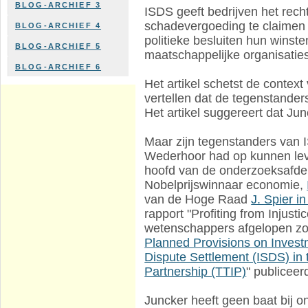
BLOG-ARCHIEF 3
ISDS geeft bedrijven het rec
schadevergoeding te claimen v
BLOG-ARCHIEF 4
politieke besluiten hun winste
BLOG-ARCHIEF 5
maatschappelijke organisaties
BLOG-ARCHIEF 6
Het artikel schetst de contex
vertellen dat de tegenstander
Het artikel suggereert dat Ju
Maar zijn tegenstanders van 
Wederhoor had op kunnen leve
hoofd van de onderzoeksafde
Nobelprijswinnaar economie,
van de Hoge Raad
J. Spier 
rapport "Profiting from Injust
wetenschappers afgelopen zo
Planned Provisions on Invest
Dispute Settlement (ISDS) in 
Partnership (TTIP)
" publiceer
Juncker heeft geen baat bij on