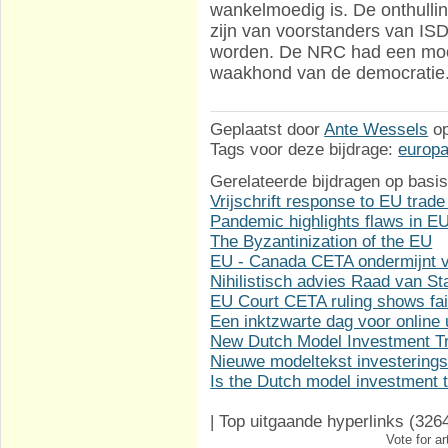
wankelmoedig is. De onthullin
zijn van voorstanders van ISD
worden. De NRC had een mooie
waakhond van de democratie.
Geplaatst door
Ante Wessels
o
Tags voor deze bijdrage:
europ
Gerelateerde bijdragen op basis
Vrijschrift response to EU trade
Pandemic highlights flaws in 
The Byzantinization of the EU
EU - Canada CETA ondermijnt vi
Nihilistisch advies Raad van S
EU Court CETA ruling shows fai
Een inktzwarte dag voor online u
New Dutch Model Investment Tr
Nieuwe modeltekst investerings
Is the Dutch model investment t
|
Top uitgaande hyperlinks
(326
Vote for ar