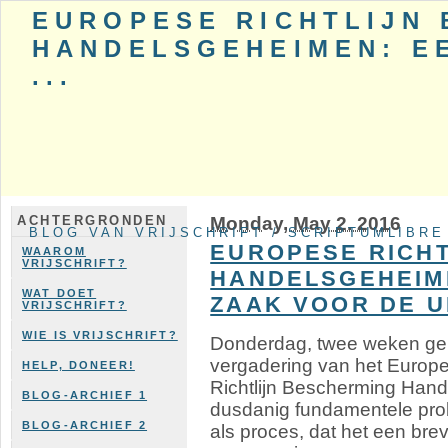
EUROPESE RICHTLIJN
HANDELSGEHEIMEN: E
...
Monday, May 2. 2016
ACHTERGRONDEN
BLOG VAN VRIJSCHRIFT / SCRIPTUMLIBRE
EUROPESE RICH
WAAROM
VRIJSCHRIFT?
HANDELSGEHEIM
WAT DOET
ZAAK VOOR DE U
VRIJSCHRIFT?
WIE IS VRIJSCHRIFT?
Donderdag, twee weken gel
vergadering van het Europ
HELP, DONEER!
Richtlijn Bescherming Hand
BLOG-ARCHIEF 1
dusdanig fundamentele pro
BLOG-ARCHIEF 2
als proces, dat het een b