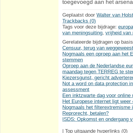
toegevoegd aan het arsenaal 
Geplaatst door
Walter van Hols
Trackbacks (0)
Tags voor deze bijdrage:
europ
van meningsuiting
,
vrijheid van
Gerelateerde bijdragen op basis
Censuur, terug van weggewees
Nogmaals een oproep aan het Eu
stemmen
Oproep aan de Nederlandse eur
maandag tegen TERREG te st
Kiezersgunst, gericht adverter
Not a word on data protection 
assessment
Een inktzwarte dag voor online u
Het Europese internet ligt weer
Nogmaals het filterextremisme 
Reprorecht, betalen?
ISDS: Opkomst en ondergang va
|
Top uitgaande hyperlinks
(0)