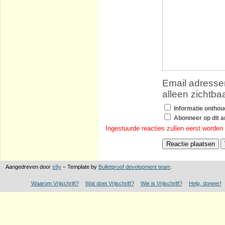
Email adressen
alleen zichtba
Informatie ontho
Abonneer op dit ar
Ingestuurde reacties zullen eerst worden
Aangedreven door
s9y
– Template by
Bulletproof development team
.
Waarom Vrijschrift?
Wat doet Vrijschrift?
Wie is Vrijschrift?
Help, doneer!