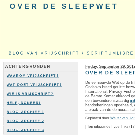
OVER DE SLEEPWET
BLOG VAN VRIJSCHRIFT / SCRIPTUMLIBRE
Friday, September 29. 201
ACHTERGRONDEN
OVER DE SLEE
WAAROM VRIJSCHRIFT?
De vernieuwde Wet op de Inl
WAT DOET VRIJSCHRIFT?
Ondanks breed geuitte bezwa
International, Privacy First
WIE IS VRIJSCHRIFT?
de Eerste Kamer akkoord geg
een bewonderenswaardig
in
HELP, DONEER!
handtekeningen opgehaald, er
afbraak van de democratisch
BLOG-ARCHIEF 1
Geplaatst door
Walter van Hol
BLOG-ARCHIEF 2
|
Top uitgaande hyperlinks
(17
BLOG-ARCHIEF 3