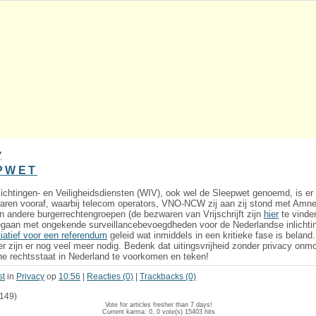
7
PWET
ichtingen- en Veiligheidsdiensten (WIV), ook wel de Sleepwet genoemd, is e
ren vooraf, waarbij telecom operators, VNO-NCW zij aan zij stond met Amnes
 en andere burgerrechtengroepen (de bezwaren van Vrijschrijft zijn
hier
te vinde
aan met ongekende surveillancebevoegdheden voor de Nederlandse inlichting
itiatief voor een referendum
geleid wat inmiddels in een kritieke fase is beland
 zijn er nog veel meer nodig. Bedenk dat uitingsvrijheid zonder privacy onmo
e rechtsstaat in Nederland te voorkomen en teken!
st
in
Privacy
op
10:56
|
Reacties (0)
|
Trackbacks (0)
149)
Vote for articles fresher than 7 days!
Current karma: 0, 0 vote(s)
15403 hits