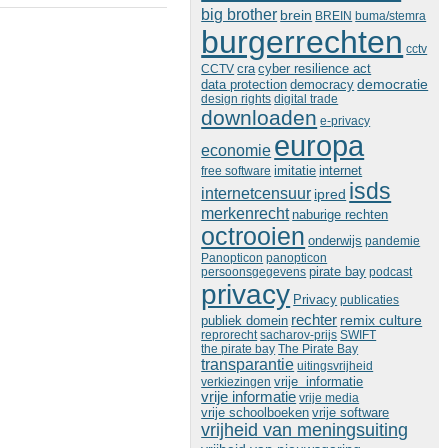
big brother
brein
BREIN
buma/stemra
burgerrechten
cctv
cra
cyber resilience act
CCTV
democratie
data protection
democracy
design rights
digital trade
downloaden
e-privacy
europa
economie
imitatie
free software
internet
isds
internetcensuur
ipred
merkenrecht
naburige rechten
octrooien
onderwijs
pandemie
Panopticon
panopticon
persoonsgegevens
pirate bay
podcast
privacy
Privacy
publicaties
rechter
remix culture
publiek domein
reprorecht
sacharov-prijs
SWIFT
the pirate bay
The Pirate Bay
transparantie
uitingsvrijheid
vrije informatie
verkiezingen
vrije informatie
vrije media
vrije schoolboeken
vrije software
vrijheid van meningsuiting