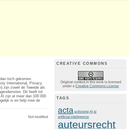
CREATIVE COMMONS
r dan toch gekomen.
Original content in this work is licensed
ty International, Privacy
under a
Creative Commons License
n) zijn zowel de Tweede als
endiensten. Dit heeft tot
. Al zijn al meer dan 100 000
TAGS
gelijk is en help mee de
acta
activisme
AI
ai
Not modified
artificial intelligence
auteursrecht