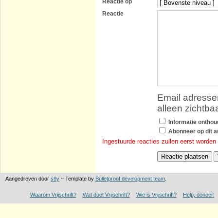
Reactie op
Reactie
Email adressen
alleen zichtba
Informatie ontho
Abonneer op dit ar
Ingestuurde reacties zullen eerst worden
Aangedreven door
s9y
– Template by
Bulletproof development team
.
Waarom Vrijschrift?
Wat doet Vrijschrift?
Wie is Vrijschrift?
Help, doneer!