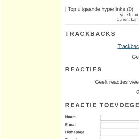
|
Top uitgaande hyperlinks
(0)
Vote for ar
Current karm
TRACKBACKS
Trackback
Ge
REACTIES
Geeft reacties weer
G
REACTIE TOEVOEG
Naam
E-mail
Homepage