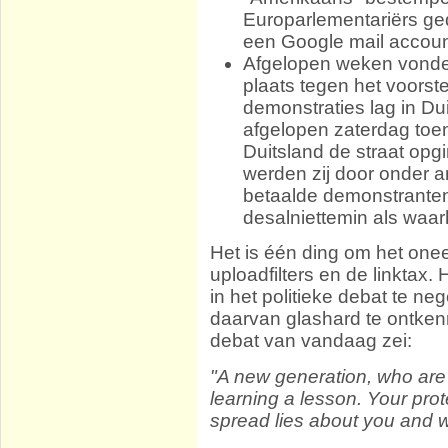
Europarlementariërs ged
een Google mail accoun
Afgelopen weken vonden
plaats tegen het voorst
demonstraties lag in Du
afgelopen zaterdag toen
Duitsland de straat opg
werden zij door onder a
betaalde demonstranten
desalniettemin als waa
Het is één ding om het one
uploadfilters en de linktax
in het politieke debat te nege
daarvan glashard te ontkenn
debat van vandaag zei:
"A new generation, who are vo
learning a lesson. Your prote
spread lies about you and w