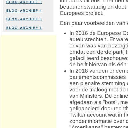
inhoud is dit ook in termen
BLOG-ARCHIEF 3
betreurenswaardig en doet a
BLOG-ARCHIEF 4
Europees project.
BLOG-ARCHIEF 5
Een paar voorbeelden van w
BLOG-ARCHIEF 6
In 2016 de Europese Co
auteursrechten. Er war
er van was van bezorgd
omdat een derde partij 
gefaciliteerd beschou
de helft hiervan als één 
In 2018 vonden er een 
parlementscommissies (
een plenaire stemming
voor de trialoog met d
van Ministers. De onl
afgedaan als "bots", me
gefinancierd door rech
Twitter account wat in h
zonder informatie over d
"Amerikaans" bestempe