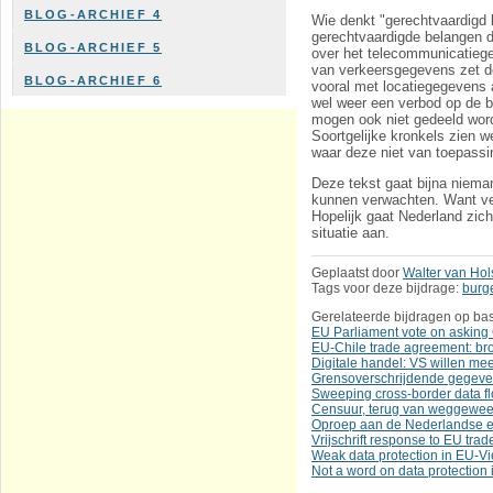
BLOG-ARCHIEF 4
Wie denkt "gerechtvaardigd b
gerechtvaardigde belangen di
BLOG-ARCHIEF 5
over het telecommunicatiegeh
van verkeersgegevens zet de
BLOG-ARCHIEF 6
vooral met locatiegegevens a
wel weer een verbod op de b
mogen ook niet gedeeld worde
Soortgelijke kronkels zien w
waar deze niet van toepassin
Deze tekst gaat bijna niema
kunnen verwachten. Want ver
Hopelijk gaat Nederland zic
situatie aan.
Geplaatst door
Walter van Hol
Tags voor deze bijdrage:
burg
Gerelateerde bijdragen op bas
EU Parliament vote on asking 
EU-Chile trade agreement: bro
Digitale handel: VS willen me
Grensoverschrijdende gegeve
Sweeping cross-border data f
Censuur, terug van weggewee
Oproep aan de Nederlandse 
Vrijschrift response to EU trad
Weak data protection in EU-V
Not a word on data protectio