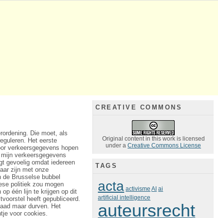
CREATIVE COMMONS
ordening. Die moet, als
Original content in this work is licensed
eguleren. Het eerste
under a
Creative Commons License
voor verkeersgegevens hopen
n mijn verkeersgegevens
gt gevoelig omdat iedereen
TAGS
baar zijn met onze
in de Brusselse bubbel
acta
pese politiek zou mogen
activisme
AI
ai
 één lijn te krijgen op dit
artificial intelligence
tvoorstel heeft gepubliceerd.
auteursrecht
rdaad maar durven. Het
tje voor cookies.