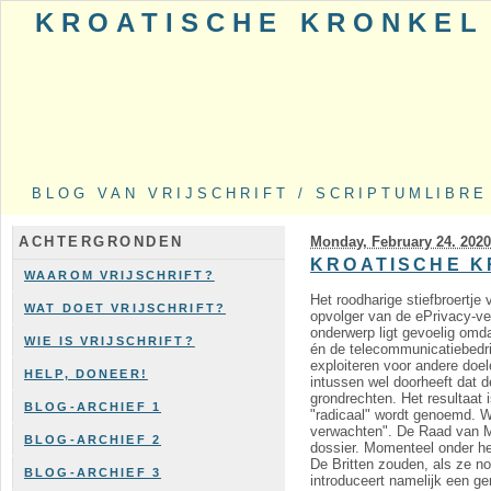
KROATISCHE KRONKEL
BLOG VAN VRIJSCHRIFT / SCRIPTUMLIBRE
Monday, February 24. 202
ACHTERGRONDEN
KROATISCHE 
WAAROM VRIJSCHRIFT?
Het roodharige stiefbroertj
WAT DOET VRIJSCHRIFT?
opvolger van de ePrivacy-v
onderwerp ligt gevoelig omd
WIE IS VRIJSCHRIFT?
én de telecommunicatiebedri
exploiteren voor andere doe
HELP, DONEER!
intussen wel doorheeft dat d
grondrechten. Het resultaat 
BLOG-ARCHIEF 1
"radicaal" wordt genoemd. W
verwachten". De Raad van Min
BLOG-ARCHIEF 2
dossier. Momenteel onder het
De Britten zouden, als ze n
BLOG-ARCHIEF 3
introduceert namelijk een g