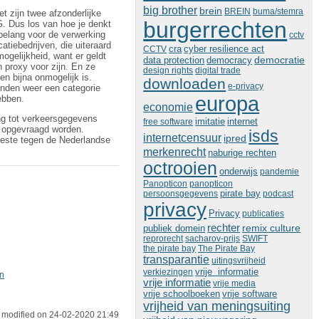
big brother
brein
BREIN
buma/stemra
t zijn twee afzonderlijke
burgerrechten
G. Dus los van hoe je denkt
 belang voor de verwerking
cctv
tiebedrijven, die uiteraard
cra
cyber resilience act
CCTV
ogelijkheid, want er geldt
democratie
data protection
democracy
 proxy voor zijn. En ze
design rights
digital trade
n bijna onmogelijk is.
downloaden
e-privacy
einden weer een categorie
europa
ebben.
economie
ang tot verkeersgegevens
imitatie
free software
internet
n opgevraagd worden.
isds
internetcensuur
ipred
meeste tegen de Nederlandse
merkenrecht
naburige rechten
octrooien
onderwijs
pandemie
Panopticon
panopticon
persoonsgegevens
pirate bay
podcast
privacy
Privacy
publicaties
rechter
remix culture
publiek domein
reprorecht
sacharov-prijs
SWIFT
the pirate bay
The Pirate Bay
transparantie
uitingsvrijheid
vrije informatie
verkiezingen
n
vrije informatie
vrije media
vrije schoolboeken
vrije software
vrijheid van meningsuiting
 modified on 24-02-2020 21:49