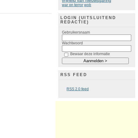
vrijheid van nieuwsgaring
war on terror
wob
LOGIN (UITSLUITEND
REDACTIE)
Gebruikersnaam
Wachtwoord
Bewaar deze informatie
RSS FEED
RSS 2.0 feed