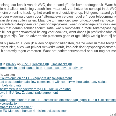
elang, dat ken ik van de AVG, dat is handig!", die komt bedrogen uit. Want he
e niet alleen onderling verschillen, maar ook van hetzelfde concept in de AV
eim en online-tracking, het wordt er niet duidelijker op. Het gerechtvaardigd
 deur wagenwijd open voor "alternatieve verdienmodellen" voor telecommunica
an de slag zullen willen. Maar die zijn impliciet weer uitgezonderd van deze m
ijzondere categorieën van persoonsgegevens, waar locatiegegevens vaak een
n met derden zonder anonimisatie, wat bijvoorbeeld in mobiliteitstoepassinge
e bij het gerechtvaardigd belang voor cookies, want daar zijn profileringsdoel
g gaat zijn. Dus de advertentie-platforms gaan er (gelukkig) weinig baat bij h
nd blij maken. Eigenlijk alleen opsporingsdiensten, die zo weer ruimere toeg
geet niet, alles wat privaat verwerkt wordt, kan ook door opsporingsdienste
h hier stevig tegen verzetten. Want het parlementsvoorstel schuurt nog het 
st
in
Privacy
op
21:25
|
Reacties (0)
|
Trackbacks (0)
errechten
,
internet
,
panopticon
,
persoonsgegevens
,
privacy
is van tags:
Court's opinion on EU-Singapore digital agreement
ad cross-border data flow commitment with country without adequacy status
er beleidsruimte
nsstromen in handelsverdrag EU - Nieuw-Zeeland
lows in EU-New Zealand trade agreement
st
europarlementariërs in de LIBE-commissie om maandag tegen TERREG te stemme
e consultation
ietnam trade agreement
n in EU-Mercosur human rights impact assessment
Last