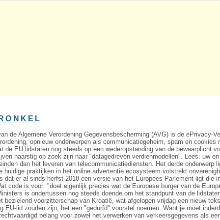
0
KRONKEL
e van de Algemene Verordening Gegevensbescherming (AVG) is de ePrivacy-Ver
erordening, opnieuw onderwerpen als communicatiegeheim, spam en cookies r
at de EU lidstaten nog steeds op een wederopstanding van de bewaarplicht 
jven naarstig op zoek zijn naar "datagedreven verdienmodellen". Lees: uw e
leinden dan het leveren van telecommunicatiediensten. Het derde onderwerp li
e huidige praktijken in het online advertentie ecosysteem volstrekt onverenig
is dat er al sinds herfst 2018 een versie van het Europees Parlement ligt die 
at code is voor: "doet eigenlijk precies wat de Europese burger van de Euro
isters is ondertussen nog steeds doende om het standpunt van de lidstaten op
 bezielend voorzitterschap van Kroatië, wat afgelopen vrijdag een nieuw teks
og EU-lid zouden zijn, het een "gedurfd" voorstel noemen. Want je moet inde
erechtvaardigd belang voor zowel het verwerken van verkeersgegevens als een