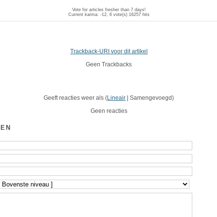
Vote for articles fresher than 7 days!
Current karma: -12, 6 vote(s)
16257 hits
Trackback-URI voor dit artikel
Geen Trackbacks
Geeft reacties weer als (
Lineair
| Samengevoegd)
Geen reacties
GEN