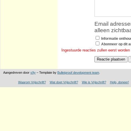
Email adressen
alleen zichtba
Informatie ontho
Abonneer op dit ar
Ingestuurde reacties zullen eerst worden
Aangedreven door
s9y
– Template by
Bulletproof development team
.
Waarom Vrijschrift?
Wat doet Vrijschrift?
Wie is Vrijschrift?
Help, doneer!