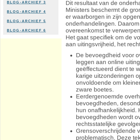
Dit resultaat van de onder
BLOG-ARCHIEF 3
Ministers beschermt de gr
BLOG-ARCHIEF 4
er waarborgen in zijn opge
BLOG-ARCHIEF 5
onderhandelingen. Daarom 
overeenkomst te verwerpen
BLOG-ARCHIEF 6
Het gaat specifiek om de vo
aan uitingsvrijheid, het rec
De bevoegdheid voor o
leggen aan online uitin
geëffectueerd dient te 
karige uitzonderingen o
onvoldoende om kleiner
zware boetes.
Eerdergenoemde overh
bevoegdheden, desond
hun onafhankelijkheid.
bevoegdheden wordt ove
rechtsstatelijke gevolge
Grensoverschrijdende ve
problematisch. Deze tek