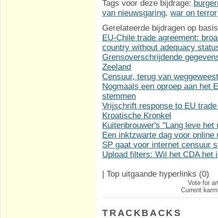
Tags voor deze bijdrage:
burger
van nieuwsgaring
,
war on terror
Gerelateerde bijdragen op basis
EU-Chile trade agreement: broa
country without adequacy statu
Grensoverschrijdende gegevens
Zeeland
Censuur, terug van weggewees
Nogmaals een oproep aan het Eu
stemmen
Vrijschrift response to EU trade
Kroatische Kronkel
Kuitenbrouwer's "Lang leve het u
Een inktzwarte dag voor online u
SP gaat voor internet censuur
Upload filters: Wil het CDA het
|
Top uitgaande hyperlinks
(0)
Vote for ar
Current karma
TRACKBACKS