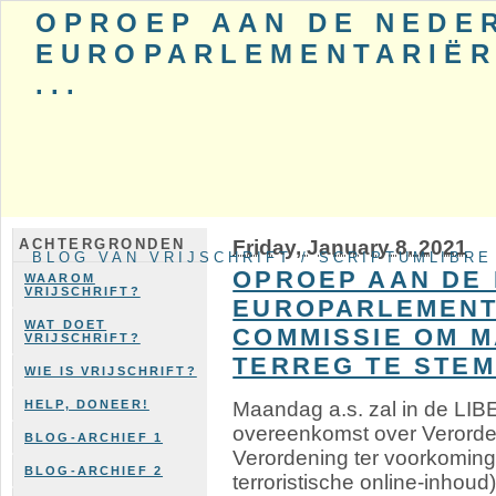
OPROEP AAN DE NEDE
EUROPARLEMENTARIËRS
...
Friday, January 8. 2021
ACHTERGRONDEN
BLOG VAN VRIJSCHRIFT / SCRIPTUMLIBRE
OPROEP AAN DE
WAAROM
VRIJSCHRIFT?
EUROPARLEMENTA
WAT DOET
COMMISSIE OM 
VRIJSCHRIFT?
TERREG TE STE
WIE IS VRIJSCHRIFT?
Maandag a.s. zal in de LIB
HELP, DONEER!
overeenkomst over Verorde
BLOG-ARCHIEF 1
Verordening ter voorkoming
BLOG-ARCHIEF 2
terroristische online-inhou