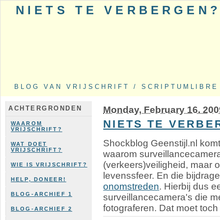
NIETS TE VERBERGEN
BLOG VAN VRIJSCHRIFT / SCRIPTUMLIBRE
Monday, February 16. 200
ACHTERGRONDEN
NIETS TE VERBE
WAAROM
VRIJSCHRIFT?
Shockblog Geenstijl.nl kom
WAT DOET
VRIJSCHRIFT?
waarom surveillancecamera'
(verkeers)veiligheid, maar 
WIE IS VRIJSCHRIFT?
levenssfeer. En die bijdrage
HELP, DONEER!
onomstreden
. Hierbij dus 
BLOG-ARCHIEF 1
surveillancecamera's die m
fotograferen. Dat moet toch
BLOG-ARCHIEF 2