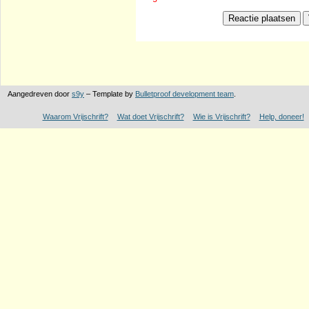
Aangedreven door
s9y
– Template by
Bulletproof development team
.
Waarom Vrijschrift?
Wat doet Vrijschrift?
Wie is Vrijschrift?
Help, doneer!